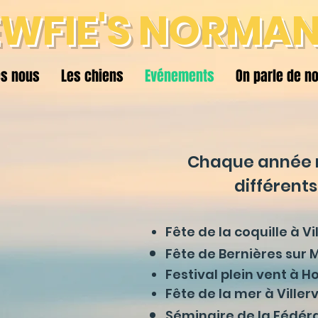
WFIE'S NORMAN
s nous
Les chiens
Evénements
On parle de n
Chaque année n
différent
Fête de la coquille à Vi
Fête de Bernières sur 
Festival plein vent à H
Fête de la mer à Villerv
Séminaire de la Fé