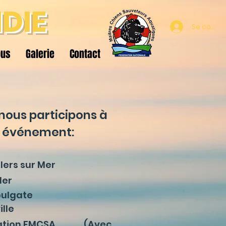
DIE
Se conne
ous
Galerie
Contact
ous participons à
s événement:
llers sur Mer
Mer
oulgate
ille
dération FMCSA (Avec