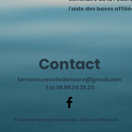
l'aide des bases affilié
Contact
terreneuvecotedenacre@gmail.com
Tel: 06.99.24.35.23
© 2020 par Newfie's Normandie. Créé avec
Wix.com